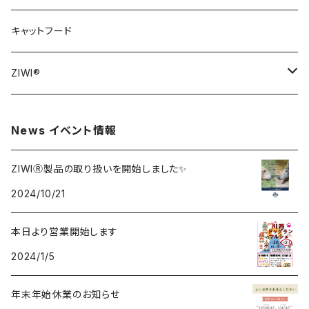
おもちゃ
キャットフード
犬用おもちゃ
ZIWI®
猫用おもちゃ
ZIWI® DOG
News イベント情報
ZIWI® CAT
ZIWIⓇ製品の取り扱いを開始しました✨
2024/10/21
本日より営業開始します
2024/1/5
年末年始休業のお知らせ