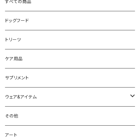
すべての商品
ドッグフード
トリーツ
ケア用品
サプリメント
ウェア&アイテム
ウェア
その他
リーシュ・ハーネス
アート