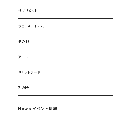
サプリメント
ウェア&アイテム
ウェア
その他
リーシュ・ハーネス
アート
おもちゃ
キャットフード
犬用おもちゃ
ZIWI®
猫用おもちゃ
ZIWI® DOG
News イベント情報