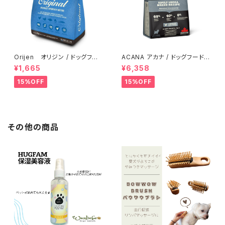
Orijen オリジン / ドッグフー
ACANA アカナ / ドッグフード
ド オリジナル【340g】
アダルトスモールブリードレシピ
¥1,665
¥6,358
【2kg】
15%OFF
15%OFF
その他の商品