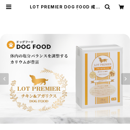
LOT PREMIER DOG FOOD 成犬
用全犬種用 大容量2kg | ペットフー
ド・トリーツ・ケア用品の通販 | Wanl
iebe (ワンリーベ) 公式オンラインシ
ョップ