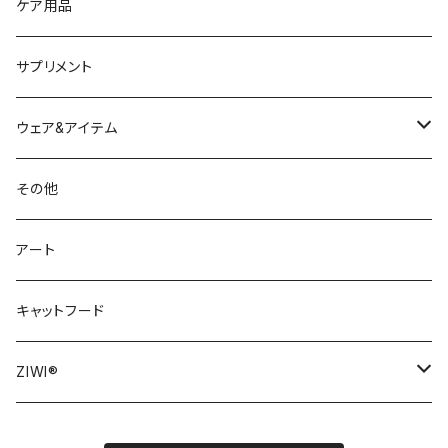
ケア用品
サプリメント
ウェア&アイテム
ウェア
その他
リーシュ・ハーネス
アート
おもちゃ
キャットフード
犬用おもちゃ
ZIWI®
猫用おもちゃ
ZIWI® DOG