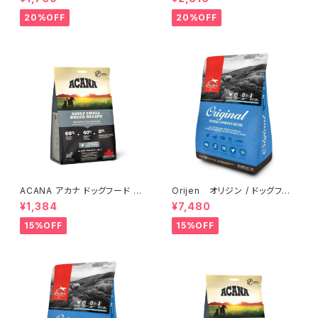
シャンプー】日本製
Kun Kun Shampo wlds230
7
20%OFF
20%OFF
ACANA アカナ ドッグフード ア
Orijen オリジン / ドッグフー
ダルトスモールブリードレシピ
ド オリジナル【2kg】
¥1,384
¥7,480
【340ｇ】
15%OFF
15%OFF