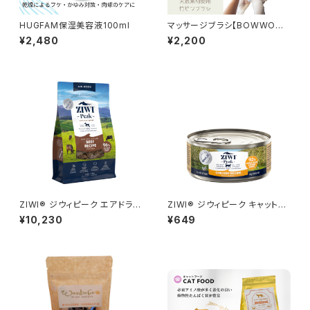
HUGFAM保湿美容液100ml
マッサージブラシ【BOWWOW
ブラシ(バウワウブラシ)】
¥2,480
¥2,200
ZIWI® ジウィピーク エアドラ
ZIWI® ジウィピーク キャット
イ・ドッグフード グラスフェッドビ
缶 フリーレンジチキン 85g
¥10,230
¥649
ーフ1kg