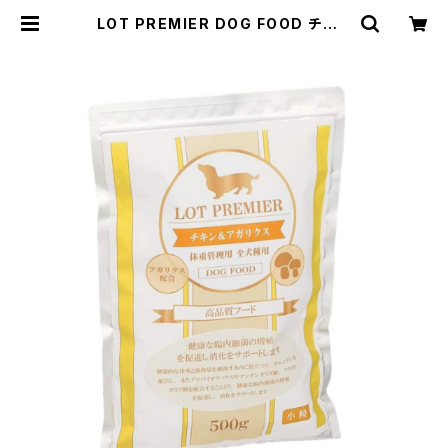
LOT PREMIER DOG FOOD チキン
&アガリクス 体重管理用 全犬種 500
g | ペットフード・トリーツ・ケア用品
の通販 | Wanliebe (ワンリーベ) 公
式オンラインショップ