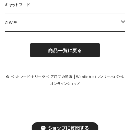
おもちゃ
キャットフード
犬用おもちゃ
ZIWI®
猫用おもちゃ
ZIWI® DOG
商品一覧に戻る
ZIWI® CAT
© ペットフード・トリーツ・ケア用品の通販 | Wanliebe (ワンリーベ) 公式
オンラインショップ
ショップに質問する