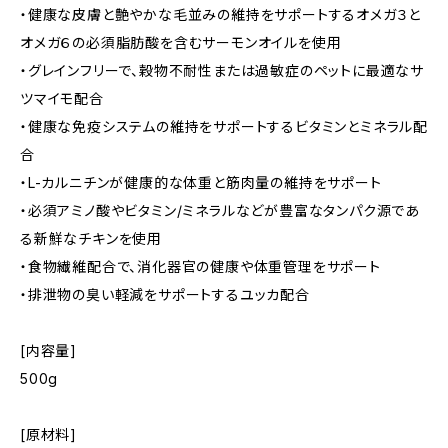
・健康な皮膚と艶やかな毛並みの維持をサポートするオメガ３と
オメガ６の必須脂肪酸を含むサーモンオイルを使用
・グレインフリーで、穀物不耐性または過敏症のペットに最適なサ
ツマイモ配合
・健康な免疫システムの維持をサポートするビタミンとミネラル配
合
・L-カルニチンが健康的な体重と筋肉量の維持をサポート
・必須アミノ酸やビタミン/ミネラルなどが豊富なタンパク源であ
る新鮮なチキンを使用
・食物繊維配合で、消化器官の健康や体重管理をサポート
・排泄物の臭い軽減をサポートするユッカ配合
[内容量]
500g
[原材料]