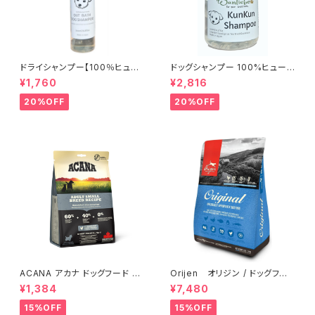
ドライシャンプー【100％ヒュー
ドッグシャンプー 100%ヒューマ
マングレード アウトバスドッグ
ングレード 日本製 Wanliebe
¥1,760
¥2,816
シャンプー】日本製
Kun Kun Shampo wlds230
7
20%OFF
20%OFF
ACANA アカナ ドッグフード ア
Orijen オリジン / ドッグフー
ダルトスモールブリードレシピ
ド オリジナル【2kg】
¥1,384
¥7,480
【340ｇ】
15%OFF
15%OFF