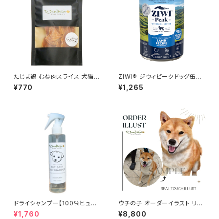
たじま鶏 むね肉スライス 犬猫
ZIWI® ジウィピークドッグ缶
おやつ 国産 トリーツ
ラム 390g
¥770
¥1,265
ドライシャンプー【100％ヒュー
ウチの子 オーダーイラスト リア
マングレード アウトバスドッグ
ルタッチ ～納期約1ヶ月～
¥1,760
¥8,800
シャンプー】日本製