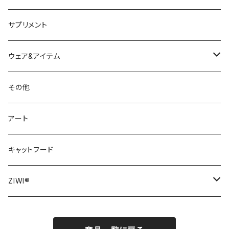
サプリメント
ウェア&アイテム
ウェア
その他
リーシュ・ハーネス
アート
おもちゃ
キャットフード
犬用おもちゃ
ZIWI®
猫用おもちゃ
ZIWI® DOG