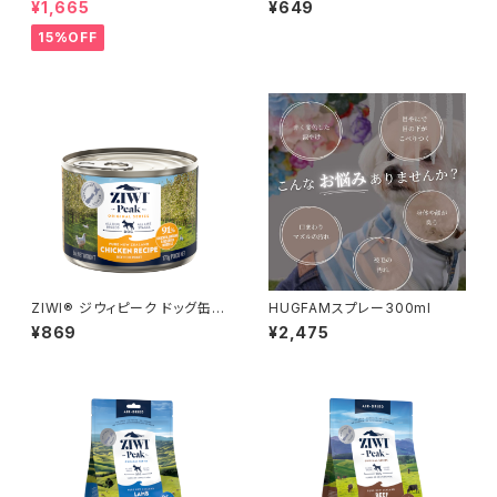
¥1,665
¥649
15%OFF
ZIWI® ジウィピーク ドッグ缶
HUGFAMスプレー300ml
フリーレンジチキン 170ｇ
¥869
¥2,475