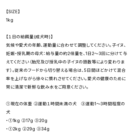
【SIZE】
1kg
【１日の給餌量(成犬時)】
気候や愛犬の年齢、運動量に合わせて調整してください。子イヌ、
妊娠・授乳期の母犬：給与量の約2倍量を、1日2～3回に分けて与
えてください（胎児及び授乳中の子イヌの頭数等により変わりま
す）。従来のフードから切り替える場合は、5日間ほどかけて混合
率を上げながら徐々に慣れさせてください。愛犬の健康のために
常に清潔で新鮮な飲み水をご用意ください。
①現在の体重 ②運動１時間未満の犬 ③運動1～3時間程度の
犬
・①1kg ②17g ③20g
・①2kg ②29g ③34g