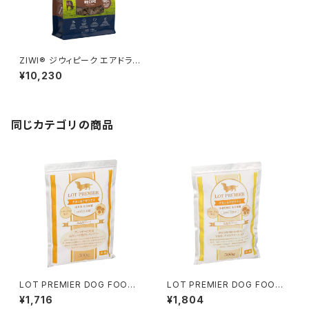
ZIWI® ジウィピーク エアドラ
イ・ドッグフード グラスフェッドビ
¥10,230
ーフ1kg
同じカテゴリの商品
LOT PREMIER DOG FOOD
LOT PREMIER DOG FOOD
チキン&アガリクス 成犬用 全犬
チキン&アガリクス 体重管理用
¥1,716
¥1,804
種 500g
全犬種 500g